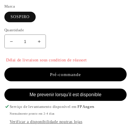
Marca
SOSPIRO
Quantidade
Reduzir
Aumentar
a
a
quantidade
quantidade
Délai de livraison sous condition de réassort
de
de
AFGHAN
AFGHAN
PURE
PURE
Pré-commande
-
-
SOSPIRO
SOSPIRO
Me prevenir lorsqu'il est disponible
Serviço de levantamento disponível em
FP Angers
Normalmente pronto em 2-4 dias
Verificar a disponibilidade noutras lojas