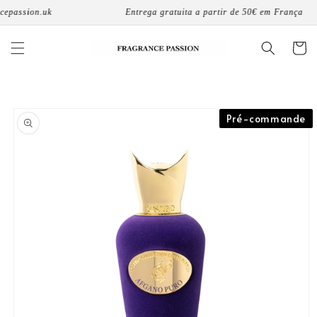
passar
passion.uk
Entrega gratuita a partir de 50€ em França
para o
conteúdo
Carrinh
Saltar para
a
Pré-commande
informação
do produto