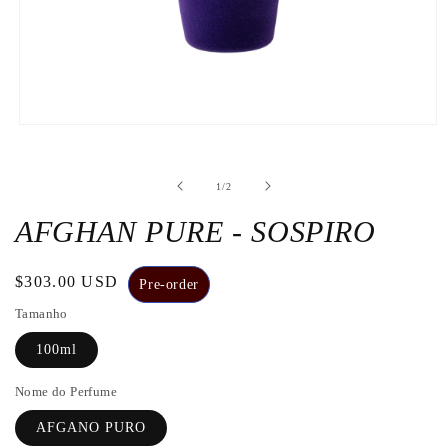
Abrir
a
mídia
1
de
1
/
2
numa
janela
modal
AFGHAN PURE - SOSPIRO
Preço
$303.00 USD
Pre-order
habitual
Tamanho
100ml
Nome do Perfume
AFGANO PURO