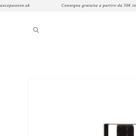
Vai
passion.uk
Consegna gratuita a partire da 50€ in Fran
direttamente
ai contenuti
Passa alle
informazioni
sul prodotto