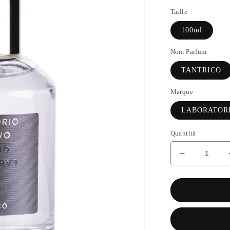
di
Taille
listino
100ml
Nom Parfum
TANTRICO
Marque
LABORATORI
Quantità
Diminuisci
quantità
per
TANTRICO
-
LABORATO
OLFATTIV