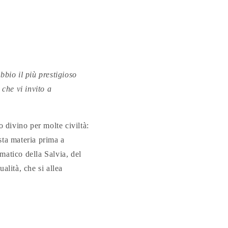
bbio il più prestigioso
 che vi invito a
o divino per molte civiltà:
sta materia prima a
omatico della Salvia, del
alità, che si allea