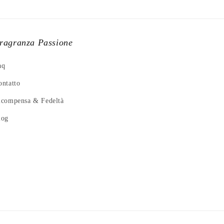
ragranza Passione
aq
ontatto
icompensa & Fedeltà
log