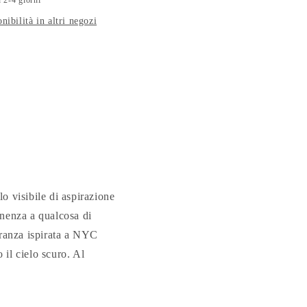
n 2-4 giorni
onibilità in altri negozi
o visibile di aspirazione
enenza a qualcosa di
granza ispirata a NYC
 il cielo scuro. Al