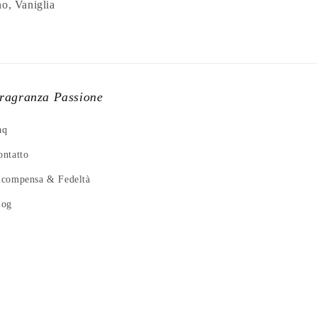
o, Vaniglia
ragranza Passione
aq
ontatto
icompensa & Fedeltà
log