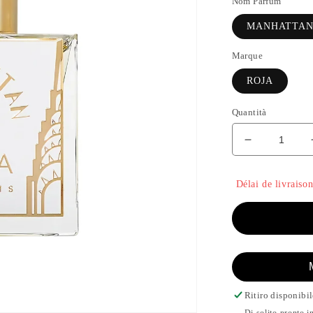
Nom Parfum
MANHATTA
Marque
ROJA
Quantità
Diminuisci
quantità
per
Délai de livraison
MANHATT
-
ROJA
Ritiro disponibil