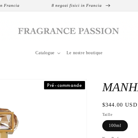
ancia
8 negozi fisici in Francia
Spe
Catalogue
Le nostre boutique
MANHA
Pré-commande
Prezzo
$344.00 USD
di
Taille
listino
100ml