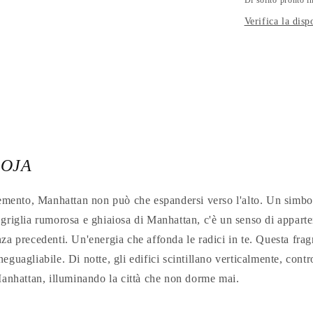
Di solito pronto i
Verifica la disp
ROJA
cemento, Manhattan non può che espandersi verso l'alto. Un simbol
 griglia rumorosa e ghiaiosa di Manhattan, c'è un senso di appart
za precedenti. Un'energia che affonda le radici in te. Questa fra
guagliabile. Di notte, gli edifici scintillano verticalmente, contro
Manhattan, illuminando la città che non dorme mai.