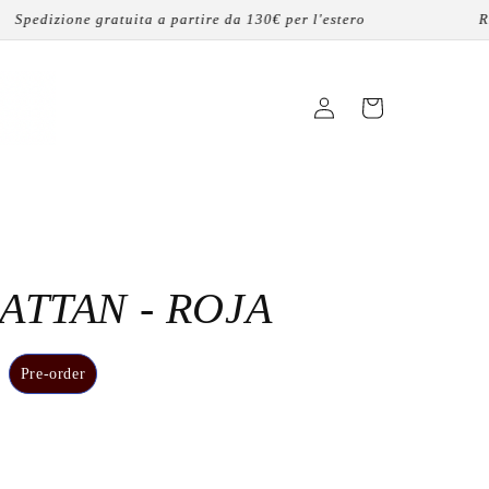
dizione gratuita a partire da 130€ per l'estero
Rivend
Accedi
Carrello
TTAN - ROJA
Pre-order