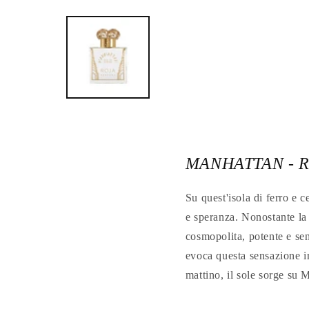
Apri
contenuti
multimediali
1
in
finestra
modale
MANHATTAN - 
Su quest'isola di ferro e 
e speranza. Nonostante la
cosmopolita, potente e sen
evoca questa sensazione ine
mattino, il sole sorge su 