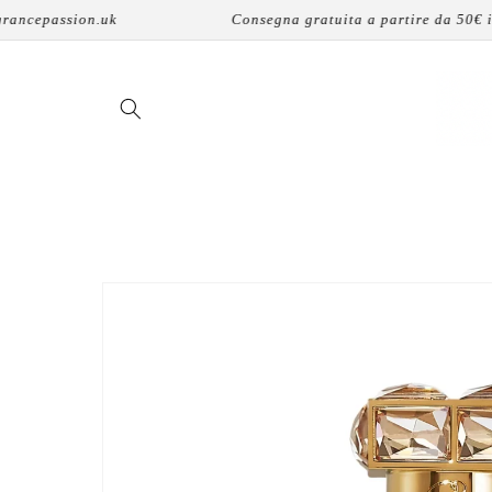
Vai
cepassion.uk
Consegna gratuita a partire da 50€ in Fr
direttamente
ai contenuti
Passa alle
informazioni
sul prodotto