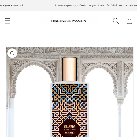
Vai
epassion.uk
Consegna gratuita a partire da 50€ in Francia
direttamente
ai contenuti
Carrello
Passa alle
informazioni
sul prodotto