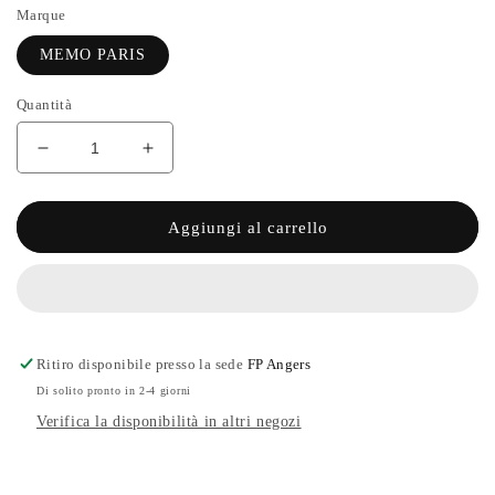
Marque
MEMO PARIS
Quantità
Diminuisci
Aumenta
quantità
quantità
per
per
GRANADA
GRANADA
Aggiungi al carrello
-
-
MEMO
MEMO
PARIS
PARIS
Ritiro disponibile presso la sede
FP Angers
Di solito pronto in 2-4 giorni
Verifica la disponibilità in altri negozi