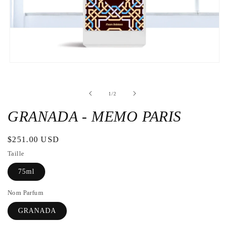
Apri
contenuti
multimediali
1
su
1
/
2
in
finestra
modale
GRANADA - MEMO PARIS
Prezzo
$251.00 USD
di
Taille
listino
75ml
Nom Parfum
GRANADA