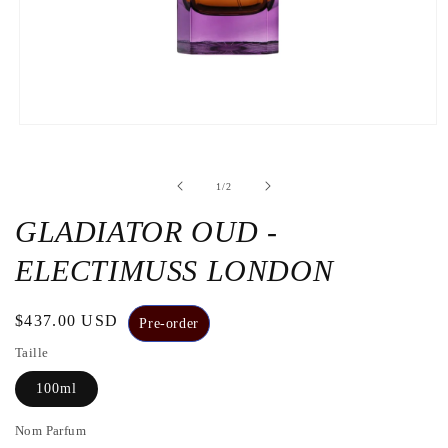
Apri
contenuti
multimediali
1
su
1
/
2
in
finestra
modale
GLADIATOR OUD -
ELECTIMUSS LONDON
Prezzo
$437.00 USD
Pre-order
di
Taille
listino
100ml
Nom Parfum