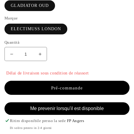
GLADIATOR OUD
Marque
ELECTIMUSS LONDON
Quantità
Diminuisci
Aumenta
quantità
quantità
per
per
Délai de livraison sous condition de réassort
GLADIATOR
GLADIATOR
OUD
OUD
-
-
Pré-commande
ELECTIMUSS
ELECTIMUSS
LONDON
LONDON
Me prevenir lorsqu'il est disponible
Ritiro disponibile presso la sede
FP Angers
Di solito pronto in 2-4 giorni