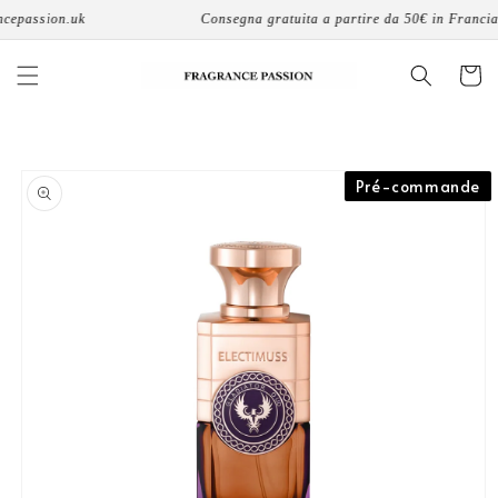
Vai
epassion.uk
Consegna gratuita a partire da 50€ in Francia
direttamente
ai contenuti
Carrello
Passa alle
Pré-commande
informazioni
sul prodotto